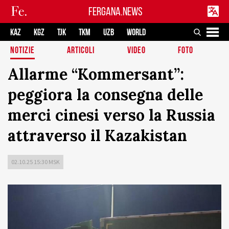
FERGANA.NEWS
KAZ
KGZ
TJK
TKM
UZB
WORLD
NOTIZIE
ARTICOLI
VIDEO
FOTO
Allarme “Kommersant”:
peggiora la consegna delle
merci cinesi verso la Russia
attraverso il Kazakistan
02.10.25 15:30 MSK