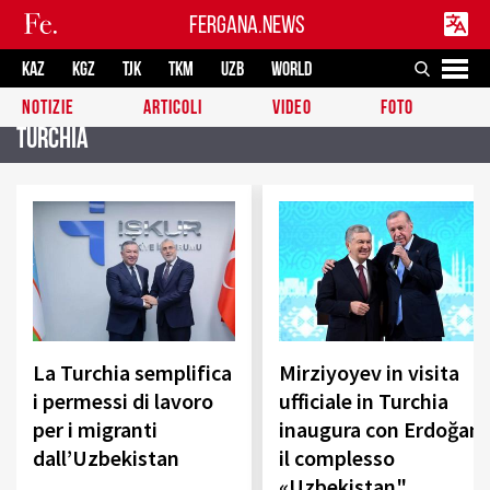
FERGANA.NEWS
KAZ
KGZ
TJK
TKM
UZB
WORLD
NOTIZIE
ARTICOLI
VIDEO
FOTO
Turchia
La Turchia semplifica
Mirziyoyev in visita
i permessi di lavoro
ufficiale in Turchia
per i migranti
inaugura con Erdoğan
dall’Uzbekistan
il complesso
«Uzbekistan"