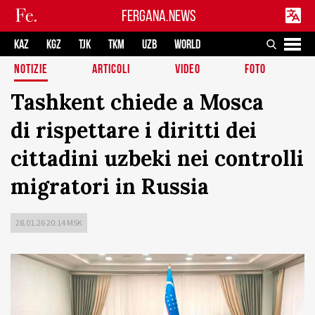
FERGANA.NEWS
KAZ
KGZ
TJK
TKM
UZB
WORLD
NOTIZIE
ARTICOLI
VIDEO
FOTO
Tashkent chiede a Mosca
di rispettare i diritti dei
cittadini uzbeki nei controlli
migratori in Russia
28.01.26 20:14 MSK