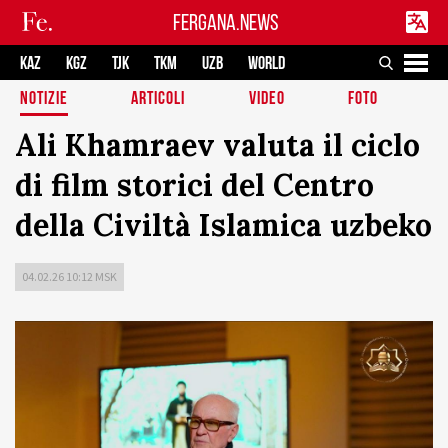
FERGANA.NEWS
KAZ
KGZ
TJK
TKM
UZB
WORLD
NOTIZIE
ARTICOLI
VIDEO
FOTO
Ali Khamraev valuta il ciclo
di film storici del Centro
della Civiltà Islamica uzbeko
04.02.26 10:12 MSK